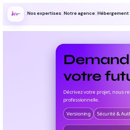
Nos expertises
Notre agence
Hébergement
Demande
votre fut
Décrivez votre projet, nous 
professionnelle.
Versioning
Sécurité & Aut