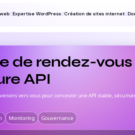
 web
Expertise WordPress
Création de sites internet
Do
 de rendez-vous
ure API
revenons vers vous pour concevoir une API stable, sécuri
h
Monitoring
Gouvernance