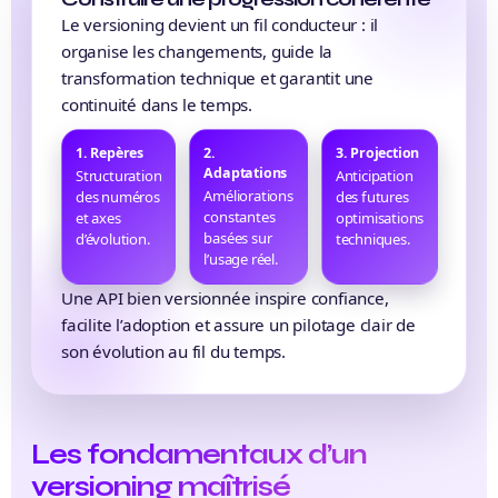
Le versioning devient un fil conducteur : il
organise les changements, guide la
transformation technique et garantit une
continuité dans le temps.
1. Repères
2.
3. Projection
Adaptations
Structuration
Anticipation
Améliorations
des numéros
des futures
constantes
et axes
optimisations
basées sur
d’évolution.
techniques.
l’usage réel.
Une API bien versionnée inspire confiance,
facilite l’adoption et assure un pilotage clair de
son évolution au fil du temps.
Les fondamentaux d’un
versioning maîtrisé