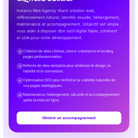
Instants Web Agency réunit création web,
référencement naturel, identité visuelle, hébergement,
maintenance et accompagnement. L’objectif est simple :
vous aider à disposer d’un outil digital fiable, cohérent
et utile pour votre développement.
Création de sites vitrines, sites e-commerce et landing
pages professionnelles.
Refonte de sites existants pour améliorer le design, la
lisibilité et la conversion.
Optimisation SEO pour renforcer la visibilité naturelle de
vos pages stratégiques.
Maintenance, hébergement, sécurité et accompagnement
après la mise en ligne.
Obtenir un accompagnement