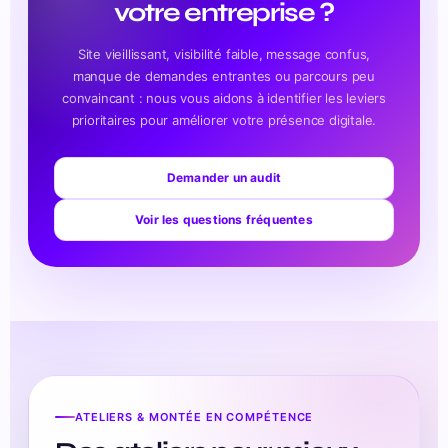
votre entreprise ?
Site vieillissant, visibilité faible, message confus,
manque de demandes entrantes ou parcours peu
convaincant : nous vous aidons à identifier les leviers
prioritaires pour améliorer votre présence digitale.
Demander un audit
Voir les questions fréquentes
ATELIERS & MONTÉE EN COMPÉTENCE