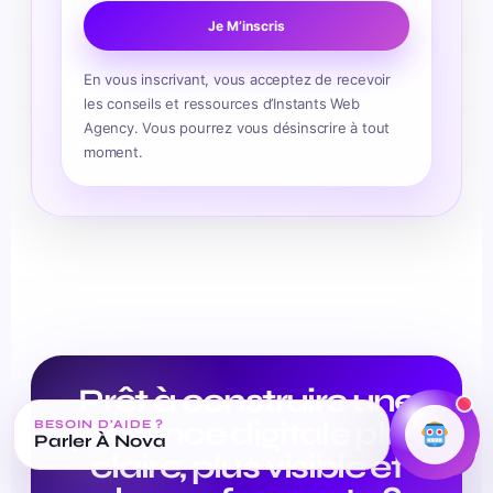
Je M’inscris
En vous inscrivant, vous acceptez de recevoir
les conseils et ressources d’Instants Web
Agency. Vous pourrez vous désinscrire à tout
moment.
Prêt à construire une
présence digitale plus
BESOIN D’AIDE ?
Parler À Nova
↑
claire, plus visible et