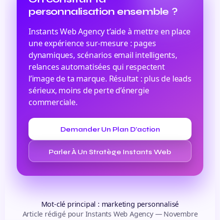
personnalisation ensemble ?
Instants Web Agency t’aide à mettre en place
une expérience sur-mesure : pages
dynamiques, scénarios email intelligents,
relances automatisées qui respectent
l’image de ta marque. Résultat : plus de leads
sérieux, moins de perte d’énergie
commerciale.
Demander Un Plan D’action
Personnalisé
Parler À Un Stratège Instants Web
Agency
Mot-clé principal : marketing personnalisé
Article rédigé pour Instants Web Agency — Novembre