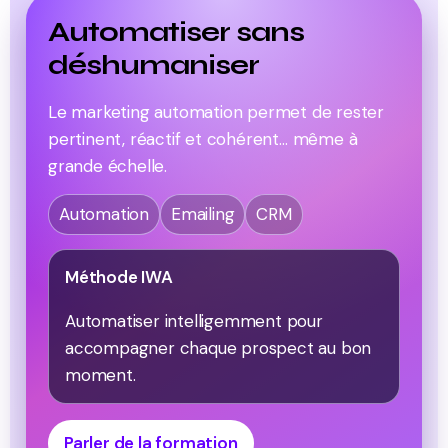
Automatiser sans
déshumaniser
Le marketing automation permet de rester
pertinent, réactif et cohérent… même à
grande échelle.
Automation
Emailing
CRM
Méthode IWA
Automatiser intelligemment pour
accompagner chaque prospect au bon
moment.
Parler de la formation