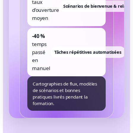
taux
Scénarios de bienvenue & relanc
d’ouverture
moyen
-40 %
temps
passé
Tâches répétitives automatisées
en
manuel
Cartographies de flux, modèles
de scénarios et bonnes
pratiques livrés pendant la
formation.