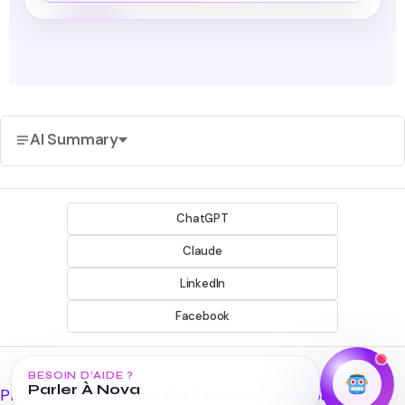
AI Summary
ChatGPT
Claude
LinkedIn
Facebook
BESOIN D’AIDE ?
Parler À Nova
Plateforme de Gestion des Consentements par Real