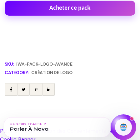
Acheter ce pack
SKU:
IWA-PACK-LOGO-AVANCE
CATEGORY:
CRÉATION DE LOGO
BESOIN D’AIDE ?
Parler À Nova
Plateforme de Gestion des Consentements par Real
Cookie Banner