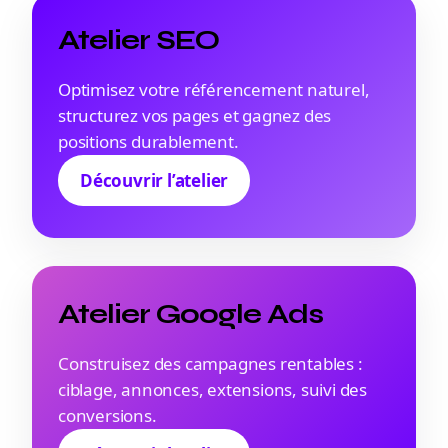
Atelier SEO
Optimisez votre référencement naturel,
structurez vos pages et gagnez des
positions durablement.
Découvrir l’atelier
Atelier Google Ads
Construisez des campagnes rentables :
ciblage, annonces, extensions, suivi des
conversions.