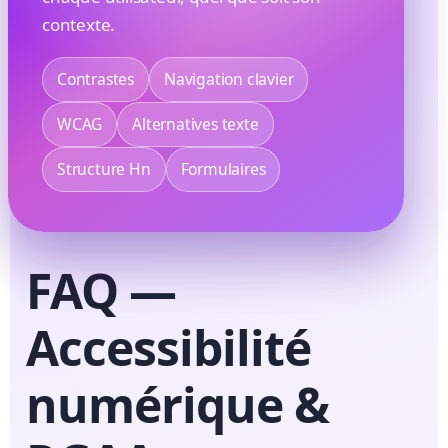
contexte.
Contrastes
Navigation clavier
WCAG
Alternatives texte
Structure Hn
Formulaires
FAQ —
Accessibilité
numérique &