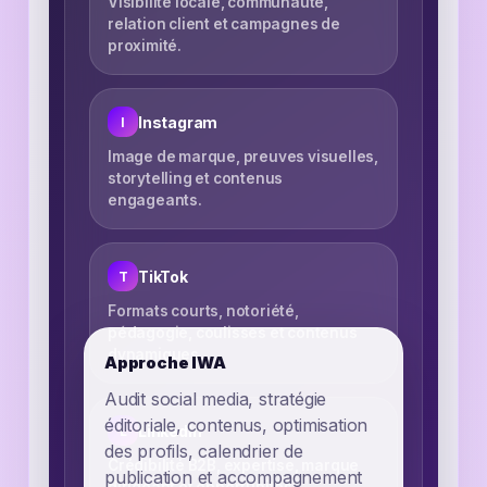
Visibilité locale, communauté,
relation client et campagnes de
proximité.
Instagram
I
Image de marque, preuves visuelles,
storytelling et contenus
engageants.
TikTok
T
Formats courts, notoriété,
pédagogie, coulisses et contenus
dynamiques.
Approche IWA
Audit social media, stratégie
éditoriale, contenus, optimisation
LinkedIn
L
des profils, calendrier de
Crédibilité B2B, expertise, marque
publication et accompagnement