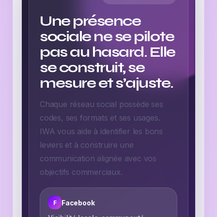
Une présence
sociale ne se pilote
pas au hasard. Elle
se construit, se
mesure et s’ajuste.
Chaque réseau social possède ses
codes, ses formats et ses usages.
IWA vous aide à identifier les bons
leviers et à construire une
communication alignée avec vos
objectifs commerciaux.
Facebook
F