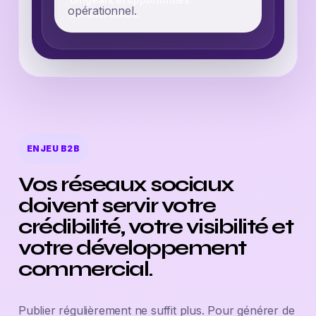
dirigeant et opportunités
opérationnel.
commerciales.
ENJEU B2B
Vos réseaux sociaux
doivent servir votre
crédibilité, votre visibilité et
votre développement
commercial.
Publier régulièrement ne suffit plus. Pour générer de