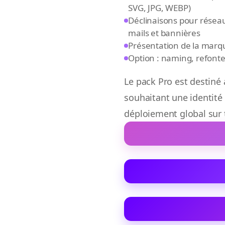
 présence en ligne.
SVG, JPG, WEBP)
ne vision stratégique,
Déclinaisons pour réseaux
mails et bannières
Présentation de la marque
Option : naming, refonte
Le pack Pro est destiné
e solution cohérente
souhaitant une identité
déploiement global sur
tructure, lisibilité,
dations concrètes,
es.