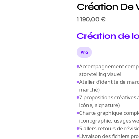
Création De 
1 190,00
€
Création de l
Pro
Accompagnement complet 
storytelling visuel
Atelier d’identité de mar
marché)
7 propositions créative
icône, signature)
Charte graphique complèt
tation.
iconographie, usages web
5 allers-retours de révisio
complète
, pensée pour
Livraison des fichiers pr