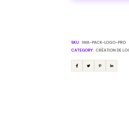
ransformation des
SKU:
IWA-PACK-LOGO-PRO
CATEGORY:
CRÉATION DE LO
tives et adaptées à la
 capable de comprendre