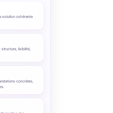
e solution cohérente
tructure, lisibilité,
dations concrètes,
es.