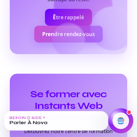
Être rappelé
Prendre rendez-vous
Se former avec
Instants Web
Formation
BESOIN D’AIDE ?
Parler À Nova
Découvrez notre centre de formation