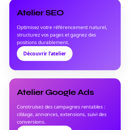
Atelier SEO
Optimisez votre référencement naturel,
structurez vos pages et gagnez des
positions durablement.
Découvrir l’atelier
Atelier Google Ads
Construisez des campagnes rentables :
ciblage, annonces, extensions, suivi des
conversions.