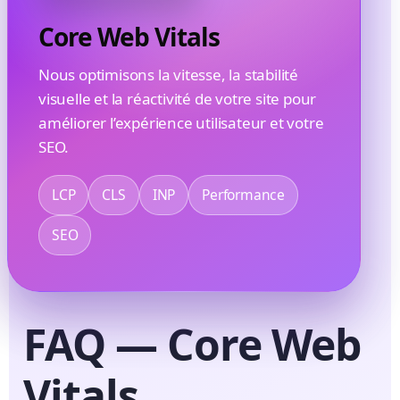
Core Web Vitals
Nous optimisons la vitesse, la stabilité
visuelle et la réactivité de votre site pour
améliorer l’expérience utilisateur et votre
SEO.
LCP
CLS
INP
Performance
SEO
FAQ — Core Web
Vitals