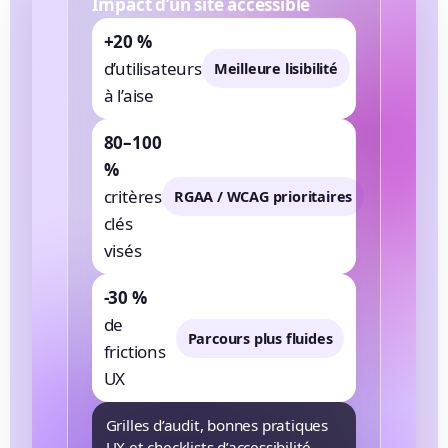
Impact d’un site accessible
+20 %
d’utilisateurs
Meilleure lisibilité
à l’aise
80–100
%
critères
RGAA / WCAG prioritaires
clés
visés
-30 %
de
Parcours plus fluides
frictions
UX
Grilles d’audit, bonnes pratiques
UX et checklists d’accessibilité