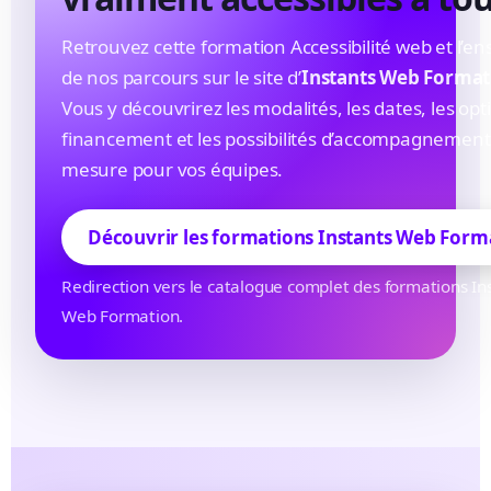
Retrouvez cette formation Accessibilité web et l’e
de nos parcours sur le site d’
Instants Web Format
Vous y découvrirez les modalités, les dates, les opt
financement et les possibilités d’accompagnement
mesure pour vos équipes.
Découvrir les formations Instants Web Form
Redirection vers le catalogue complet des formations In
Web Formation.