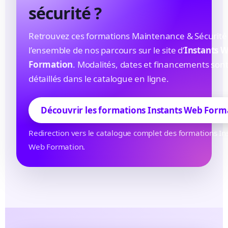
sécurité ?
Retrouvez ces formations Maintenance & Sécurité
l’ensemble de nos parcours sur le site d’
Instants 
Formation
. Modalités, dates et financements son
détaillés dans le catalogue en ligne.
Découvrir les formations Instants Web Form
Redirection vers le catalogue complet des formations In
Web Formation.