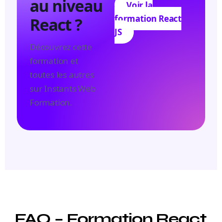
au niveau
Voir la
formation React
React ?
JS
Découvrez cette
formation et
toutes les autres
sur Instants Web
Formation.
FAQ – Formation React