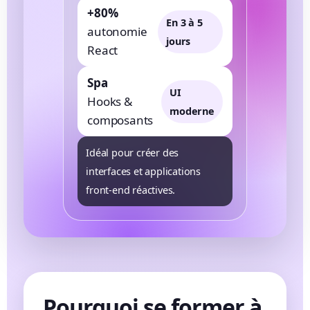
+80%
En 3 à 5
autonomie
jours
React
Spa
UI
Hooks &
moderne
composants
Idéal pour créer des
interfaces et applications
front-end réactives.
Pourquoi se former à