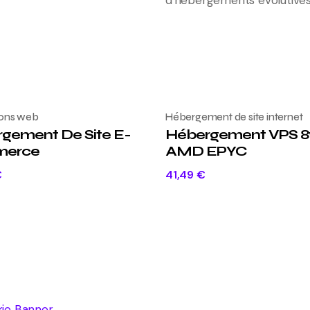
ions web
Hébergement de site internet
gement De Site E-
Hébergement VPS 
erce
AMD EPYC
€
41,49
€
kie Banner