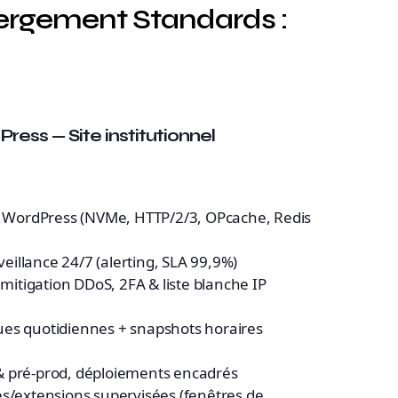
ergement Standards :
l
ss — Site institutionnel
e WordPress (NVMe, HTTP/2/3, OPcache, Redis
veillance 24/7 (alerting, SLA 99,9%)
mitigation DDoS, 2FA & liste blanche IP
es quotidiennes + snapshots horaires
& pré-prod, déploiements encadrés
s/extensions supervisées (fenêtres de