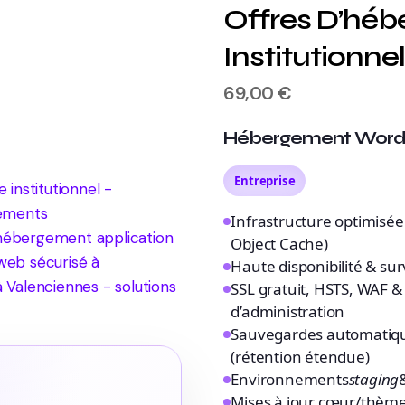
Offres D’héb
Institutionne
69,00
€
Hébergement WordPre
Entreprise
Infrastructure optimisé
Object Cache)
Haute disponibilité & sur
SSL gratuit, HSTS, WAF & 
d’administration
Sauvegardes automatiqu
(rétention étendue)
Environnements
staging
Mises à jour cœur/thème