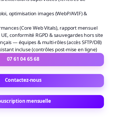
loi, optimisation images (WebP/AVIF) &
rmances (Core Web Vitals), rapport mensuel
UE, conformité RGPD & sauvegardes hors site
ançais — équipes & multi-rôles (accès SFTP/DB)
xistant incluse (contrôles post-mise en ligne)
07 61 04 65 68
Contactez-nous
ouscription mensuelle