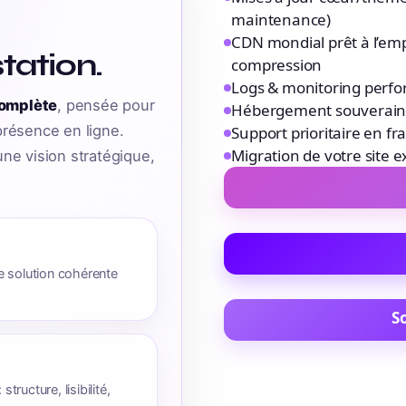
maintenance)
CDN mondial prêt à l’emp
tation.
compression
Logs & monitoring perfo
complète
, pensée pour
Hébergement souverain 
 présence en ligne.
Support prioritaire en fr
Migration de votre site e
ne vision stratégique,
e solution cohérente
S
tructure, lisibilité,