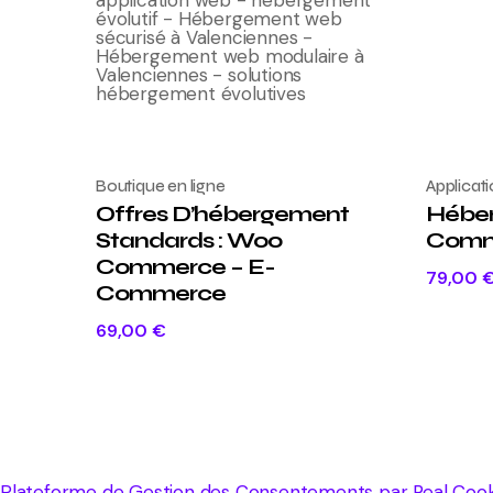
Boutique en ligne
Applicat
Offres D’hébergement
Héber
Standards : Woo
Comm
Commerce – E-
79,00
Commerce
69,00
€
Plateforme de Gestion des Consentements par Real Coo