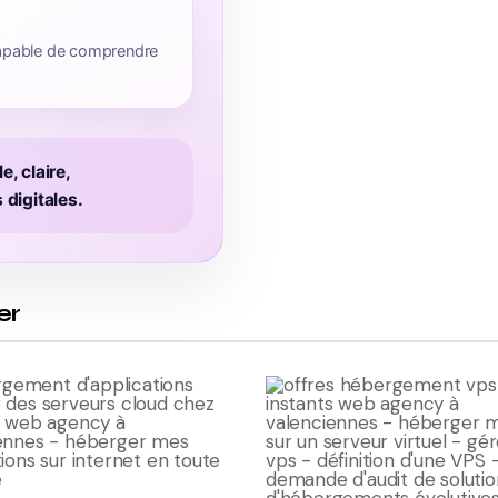
 capable de comprendre
e, claire,
digitales.
er